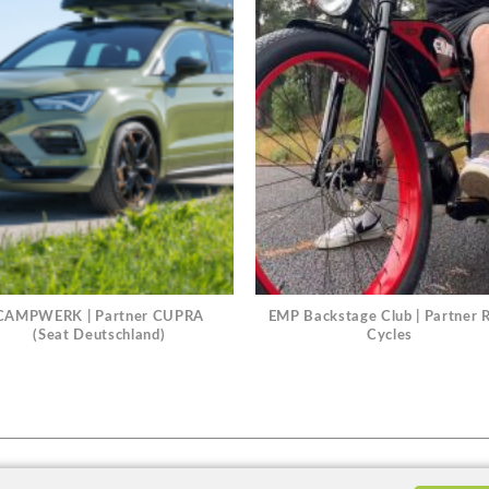
CAMPWERK | Partner CUPRA
EMP Backstage Club | Partner 
(Seat Deutschland)
Cycles
» Kontakt / Impressum
» Datenschutzerklärung